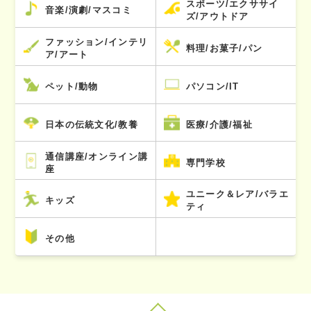
スポーツ/エクササイ
音楽/演劇/マスコミ
ズ/アウトドア
ファッション/インテリ
料理/お菓子/パン
ア/アート
ペット/動物
パソコン/IT
日本の伝統文化/教養
医療/介護/福祉
通信講座/オンライン講
専門学校
座
ユニーク＆レア/バラエ
キッズ
ティ
その他