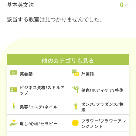
0
基本英文法
件
該当する教室は見つかりませんでした。
他のカテゴリも見る
英会話
外国語
ビジネス資格/スキルア
健康/ボディケア/整体
ップ
ダンス/フラダンス/舞
美容/エステ/ネイル
踏
フラワー/フラワーアレ
癒し/心理/セラピー
ンジメント