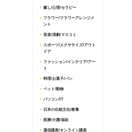
癒し/心理/セラピー
フラワー/フラワーアレンジメ
ント
音楽/演劇/マスコミ
スポーツ/エクササイズ/アウト
ドア
ファッション/インテリア/アー
ト
料理/お菓子/パン
ペット/動物
パソコン/IT
日本の伝統文化/教養
医療/介護/福祉
通信講座/オンライン講座