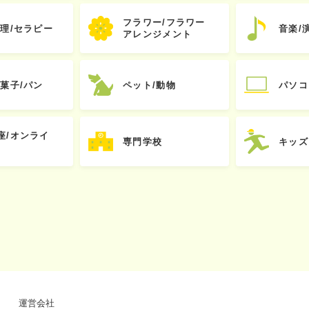
フラワー/フラワー
心理/セラピー
音楽/
アレンジメント
お菓子/パン
ペット/動物
パソコ
座/オンライ
専門学校
キッズ
運営会社