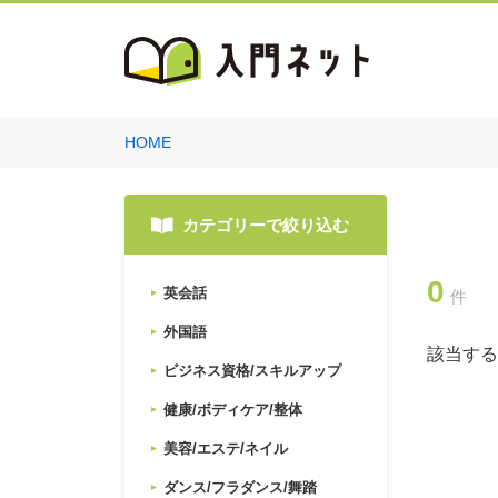
HOME
カテゴリーで絞り込む
0
英会話
件
外国語
該当する
ビジネス資格/スキルアップ
健康/ボディケア/整体
美容/エステ/ネイル
ダンス/フラダンス/舞踏