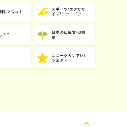
スポーツ/エクササ
演劇/マスコミ
イズ/アウトドア
日本の伝統文化/教
ン/IT
養
ユニーク＆レア/バ
ラエティ