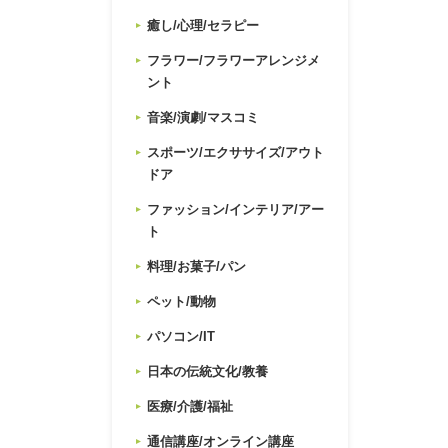
癒し/心理/セラピー
フラワー/フラワーアレンジメ
ント
音楽/演劇/マスコミ
スポーツ/エクササイズ/アウト
ドア
ファッション/インテリア/アー
ト
料理/お菓子/パン
ペット/動物
パソコン/IT
日本の伝統文化/教養
医療/介護/福祉
通信講座/オンライン講座