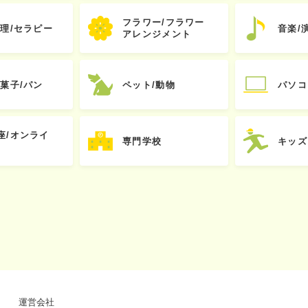
フラワー/フラワー
心理/セラピー
音楽/
アレンジメント
お菓子/パン
ペット/動物
パソコ
座/オンライ
専門学校
キッズ
運営会社