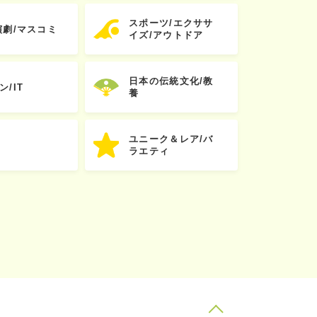
スポーツ/エクササ
演劇/マスコミ
イズ/アウトドア
日本の伝統文化/教
ン/IT
養
ユニーク＆レア/バ
ラエティ