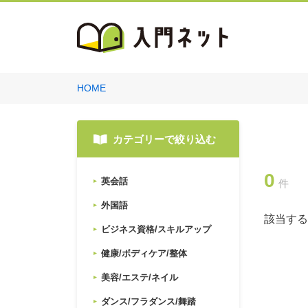
HOME
カテゴリーで絞り込む
0
英会話
件
外国語
該当する
ビジネス資格/スキルアップ
健康/ボディケア/整体
美容/エステ/ネイル
ダンス/フラダンス/舞踏