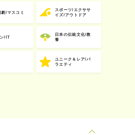
スポーツ/エクササ
演劇/マスコミ
イズ/アウトドア
日本の伝統文化/教
ン/IT
養
ユニーク＆レア/バ
ラエティ