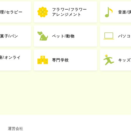
フラワー/フラワー
心理/セラピー
音楽/
アレンジメント
お菓子/パン
ペット/動物
パソコ
座/オンライ
専門学校
キッズ
運営会社