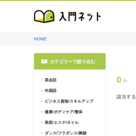
HOME
カテゴリーで絞り込む
0
英会話
件
外国語
該当する
ビジネス資格/スキルアップ
健康/ボディケア/整体
美容/エステ/ネイル
ダンス/フラダンス/舞踏