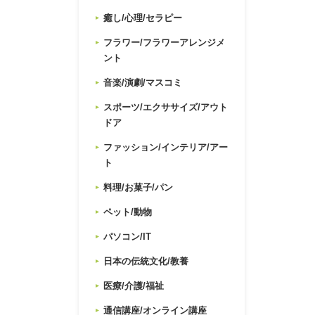
癒し/心理/セラピー
フラワー/フラワーアレンジメ
ント
音楽/演劇/マスコミ
スポーツ/エクササイズ/アウト
ドア
ファッション/インテリア/アー
ト
料理/お菓子/パン
ペット/動物
パソコン/IT
日本の伝統文化/教養
医療/介護/福祉
通信講座/オンライン講座