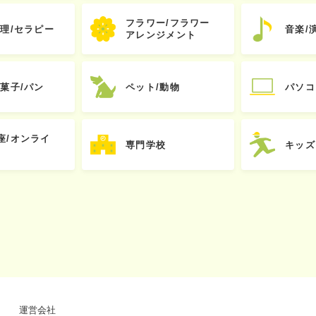
フラワー/フラワー
心理/セラピー
音楽/
アレンジメント
お菓子/パン
ペット/動物
パソコ
座/オンライ
専門学校
キッズ
運営会社