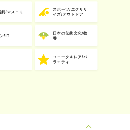
スポーツ/エクササ
演劇/マスコミ
イズ/アウトドア
日本の伝統文化/教
ン/IT
養
ユニーク＆レア/バ
ラエティ