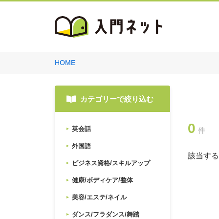
HOME
カテゴリーで絞り込む
0
英会話
件
外国語
該当する
ビジネス資格/スキルアップ
健康/ボディケア/整体
美容/エステ/ネイル
ダンス/フラダンス/舞踏