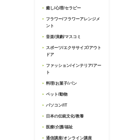
癒し/心理/セラピー
フラワー/フラワーアレンジメ
ント
音楽/演劇/マスコミ
スポーツ/エクササイズ/アウト
ドア
ファッション/インテリア/アー
ト
料理/お菓子/パン
ペット/動物
パソコン/IT
日本の伝統文化/教養
医療/介護/福祉
通信講座/オンライン講座