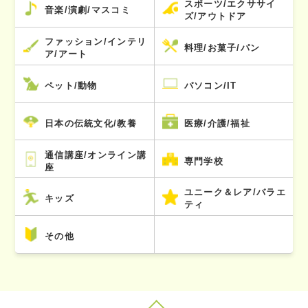
スポーツ/エクササイ
音楽/演劇/マスコミ
ズ/アウトドア
ファッション/インテリ
料理/お菓子/パン
ア/アート
ペット/動物
パソコン/IT
日本の伝統文化/教養
医療/介護/福祉
通信講座/オンライン講
専門学校
座
ユニーク＆レア/バラエ
キッズ
ティ
その他