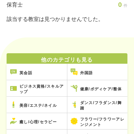
0
保育士
件
該当する教室は見つかりませんでした。
他のカテゴリも見る
英会話
外国語
ビジネス資格/スキルア
健康/ボディケア/整体
ップ
ダンス/フラダンス/舞
美容/エステ/ネイル
踏
フラワー/フラワーアレ
癒し/心理/セラピー
ンジメント