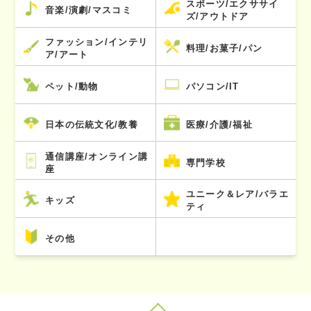
スポーツ/エクササイ
音楽/演劇/マスコミ
ズ/アウトドア
ファッション/インテリ
料理/お菓子/パン
ア/アート
ペット/動物
パソコン/IT
日本の伝統文化/教養
医療/介護/福祉
通信講座/オンライン講
専門学校
座
ユニーク＆レア/バラエ
キッズ
ティ
その他