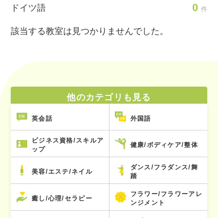
0
ドイツ語
件
該当する教室は見つかりませんでした。
他のカテゴリも見る
英会話
外国語
ビジネス資格/スキルア
健康/ボディケア/整体
ップ
ダンス/フラダンス/舞
美容/エステ/ネイル
踏
フラワー/フラワーアレ
癒し/心理/セラピー
ンジメント