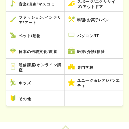
スポーツ/エクササイ
音楽/演劇/マスコミ
ズ/アウトドア
ファッション/インテリ
料理/お菓子/パン
ア/アート
ペット/動物
パソコン/IT
日本の伝統文化/教養
医療/介護/福祉
通信講座/オンライン講
専門学校
座
ユニーク＆レア/バラエ
キッズ
ティ
その他