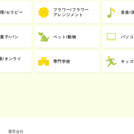
フラワー/フラワー
心理/セラピー
音楽/
アレンジメント
お菓子/パン
ペット/動物
パソコ
座/オンライ
専門学校
キッズ
運営会社