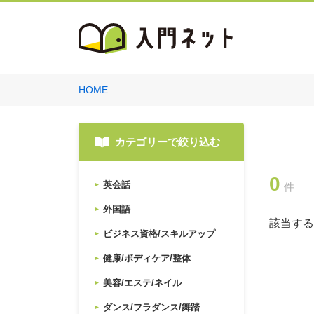
HOME
カテゴリーで絞り込む
0
英会話
件
外国語
該当する
ビジネス資格/スキルアップ
健康/ボディケア/整体
美容/エステ/ネイル
ダンス/フラダンス/舞踏