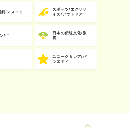
スポーツ/エクササ
演劇/マスコミ
イズ/アウトドア
日本の伝統文化/教
ン/IT
養
ユニーク＆レア/バ
ラエティ