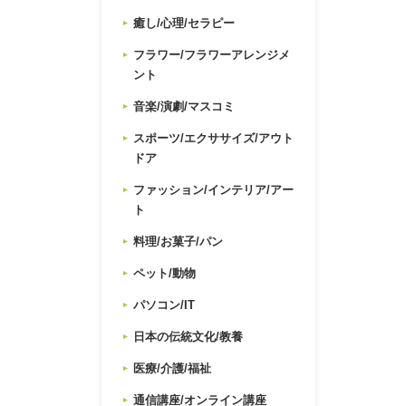
癒し/心理/セラピー
フラワー/フラワーアレンジメ
ント
音楽/演劇/マスコミ
スポーツ/エクササイズ/アウト
ドア
ファッション/インテリア/アー
ト
料理/お菓子/パン
ペット/動物
パソコン/IT
日本の伝統文化/教養
医療/介護/福祉
通信講座/オンライン講座