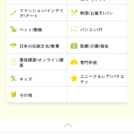
ファッション/インテリ
料理/お菓子/パン
ア/アート
ペット/動物
パソコン/IT
日本の伝統文化/教養
医療/介護/福祉
通信講座/オンライン講
専門学校
座
ユニーク＆レア/バラエ
キッズ
ティ
その他