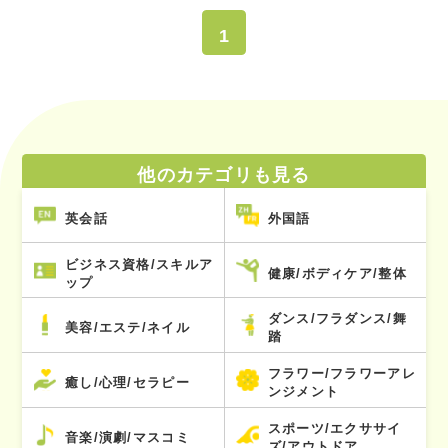
1
他のカテゴリも見る
英会話
外国語
ビジネス資格/スキルア
健康/ボディケア/整体
ップ
ダンス/フラダンス/舞
美容/エステ/ネイル
踏
フラワー/フラワーアレ
癒し/心理/セラピー
ンジメント
スポーツ/エクササイ
音楽/演劇/マスコミ
ズ/アウトドア