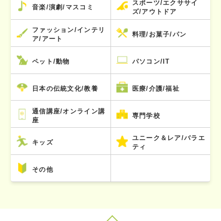
スポーツ/エクササイ
音楽/演劇/マスコミ
ズ/アウトドア
ファッション/インテリ
料理/お菓子/パン
ア/アート
ペット/動物
パソコン/IT
日本の伝統文化/教養
医療/介護/福祉
通信講座/オンライン講
専門学校
座
ユニーク＆レア/バラエ
キッズ
ティ
その他