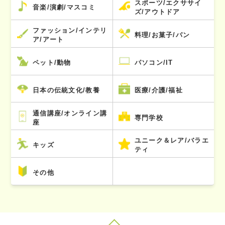
スポーツ/エクササイ
音楽/演劇/マスコミ
ズ/アウトドア
ファッション/インテリ
料理/お菓子/パン
ア/アート
ペット/動物
パソコン/IT
日本の伝統文化/教養
医療/介護/福祉
通信講座/オンライン講
専門学校
座
ユニーク＆レア/バラエ
キッズ
ティ
その他