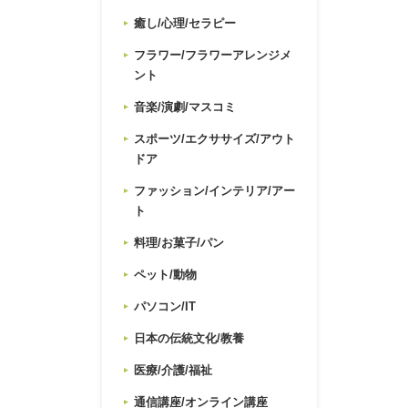
癒し/心理/セラピー
フラワー/フラワーアレンジメ
ント
音楽/演劇/マスコミ
スポーツ/エクササイズ/アウト
ドア
ファッション/インテリア/アー
ト
料理/お菓子/パン
ペット/動物
パソコン/IT
日本の伝統文化/教養
医療/介護/福祉
通信講座/オンライン講座