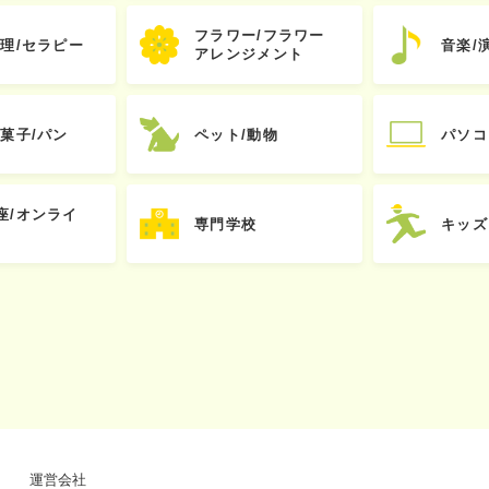
フラワー/フラワー
心理/セラピー
音楽/
アレンジメント
お菓子/パン
ペット/動物
パソコ
座/オンライ
専門学校
キッズ
運営会社