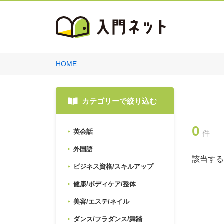
HOME
カテゴリーで絞り込む
0
英会話
件
外国語
該当する
ビジネス資格/スキルアップ
健康/ボディケア/整体
美容/エステ/ネイル
ダンス/フラダンス/舞踏