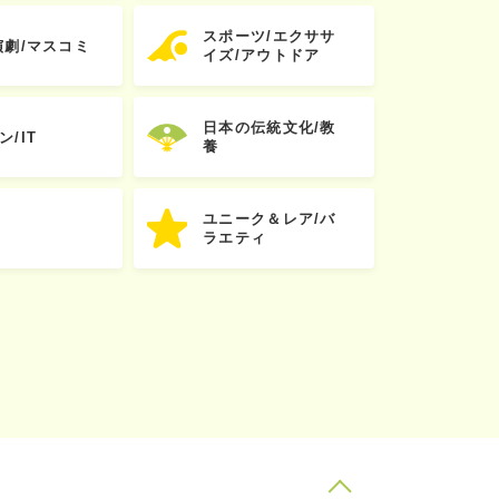
スポーツ/エクササ
演劇/マスコミ
イズ/アウトドア
日本の伝統文化/教
ン/IT
養
ユニーク＆レア/バ
ラエティ