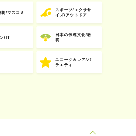
スポーツ/エクササ
演劇/マスコミ
イズ/アウトドア
日本の伝統文化/教
ン/IT
養
ユニーク＆レア/バ
ラエティ