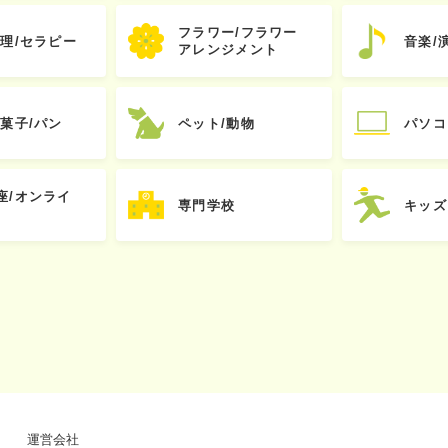
フラワー/フラワー
心理/セラピー
音楽/
アレンジメント
お菓子/パン
ペット/動物
パソコ
座/オンライ
専門学校
キッズ
運営会社