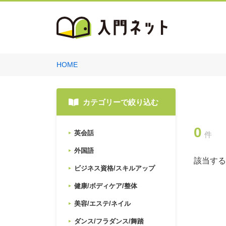
HOME
カテゴリーで絞り込む
0
英会話
件
外国語
該当する
ビジネス資格/スキルアップ
健康/ボディケア/整体
美容/エステ/ネイル
ダンス/フラダンス/舞踏