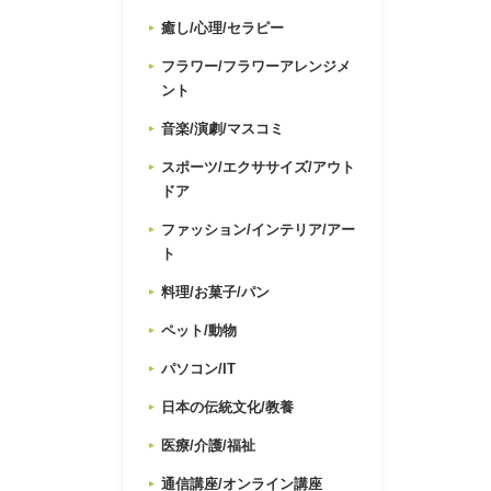
癒し/心理/セラピー
フラワー/フラワーアレンジメ
ント
音楽/演劇/マスコミ
スポーツ/エクササイズ/アウト
ドア
ファッション/インテリア/アー
ト
料理/お菓子/パン
ペット/動物
パソコン/IT
日本の伝統文化/教養
医療/介護/福祉
通信講座/オンライン講座