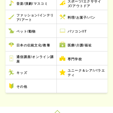
スポーツ/エクササイ
音楽/演劇/マスコミ
ズ/アウトドア
ファッション/インテリ
料理/お菓子/パン
ア/アート
ペット/動物
パソコン/IT
日本の伝統文化/教養
医療/介護/福祉
通信講座/オンライン講
専門学校
座
ユニーク＆レア/バラエ
キッズ
ティ
その他