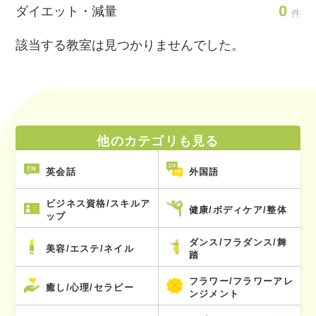
0
ダイエット・減量
件
該当する教室は見つかりませんでした。
他のカテゴリも見る
英会話
外国語
ビジネス資格/スキルア
健康/ボディケア/整体
ップ
ダンス/フラダンス/舞
美容/エステ/ネイル
踏
フラワー/フラワーアレ
癒し/心理/セラピー
ンジメント