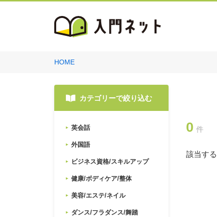
HOME
カテゴリーで絞り込む
0
英会話
件
外国語
該当する
ビジネス資格/スキルアップ
健康/ボディケア/整体
美容/エステ/ネイル
ダンス/フラダンス/舞踏