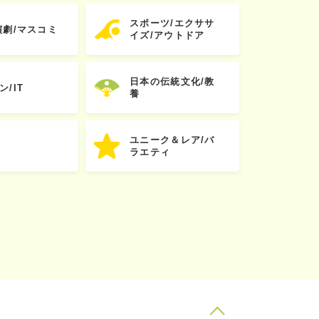
スポーツ/エクササ
演劇/マスコミ
イズ/アウトドア
日本の伝統文化/教
ン/IT
養
ユニーク＆レア/バ
ラエティ