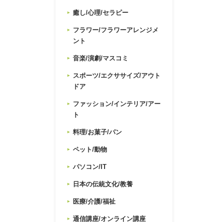
癒し/心理/セラピー
フラワー/フラワーアレンジメ
ント
音楽/演劇/マスコミ
スポーツ/エクササイズ/アウト
ドア
ファッション/インテリア/アー
ト
料理/お菓子/パン
ペット/動物
パソコン/IT
日本の伝統文化/教養
医療/介護/福祉
通信講座/オンライン講座