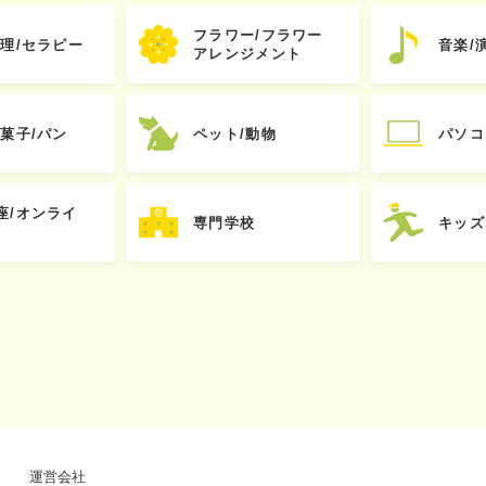
フラワー/フラワー
心理/セラピー
音楽/
アレンジメント
お菓子/パン
ペット/動物
パソコ
座/オンライ
専門学校
キッズ
運営会社