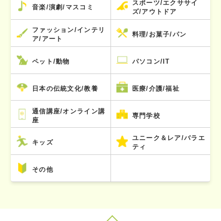
スポーツ/エクササイ
音楽/演劇/マスコミ
ズ/アウトドア
ファッション/インテリ
料理/お菓子/パン
ア/アート
ペット/動物
パソコン/IT
日本の伝統文化/教養
医療/介護/福祉
通信講座/オンライン講
専門学校
座
ユニーク＆レア/バラエ
キッズ
ティ
その他