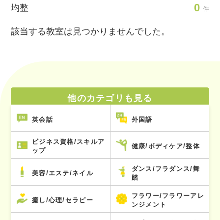
0
均整
件
該当する教室は見つかりませんでした。
他のカテゴリも見る
英会話
外国語
ビジネス資格/スキルア
健康/ボディケア/整体
ップ
ダンス/フラダンス/舞
美容/エステ/ネイル
踏
フラワー/フラワーアレ
癒し/心理/セラピー
ンジメント