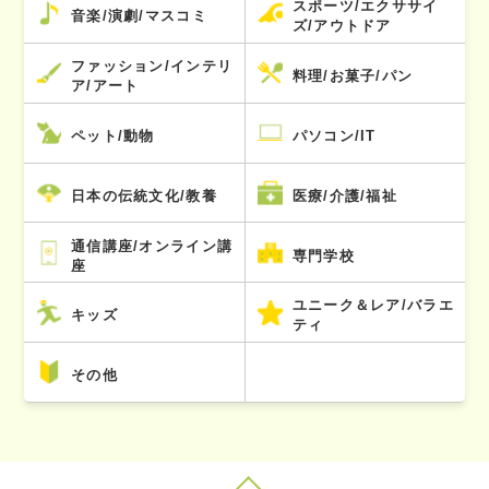
スポーツ/エクササイ
音楽/演劇/マスコミ
ズ/アウトドア
ファッション/インテリ
料理/お菓子/パン
ア/アート
ペット/動物
パソコン/IT
日本の伝統文化/教養
医療/介護/福祉
通信講座/オンライン講
専門学校
座
ユニーク＆レア/バラエ
キッズ
ティ
その他