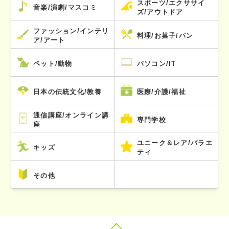
スポーツ/エクササイ
音楽/演劇/マスコミ
ズ/アウトドア
ファッション/インテリ
料理/お菓子/パン
ア/アート
ペット/動物
パソコン/IT
日本の伝統文化/教養
医療/介護/福祉
通信講座/オンライン講
専門学校
座
ユニーク＆レア/バラエ
キッズ
ティ
その他