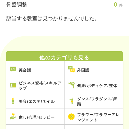
0
骨盤調整
件
該当する教室は見つかりませんでした。
他のカテゴリも見る
英会話
外国語
ビジネス資格/スキルア
健康/ボディケア/整体
ップ
ダンス/フラダンス/舞
美容/エステ/ネイル
踏
フラワー/フラワーアレ
癒し/心理/セラピー
ンジメント