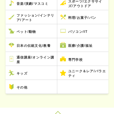
スポーツ/エクササイ
音楽/演劇/マスコミ
ズ/アウトドア
ファッション/インテリ
料理/お菓子/パン
ア/アート
ペット/動物
パソコン/IT
日本の伝統文化/教養
医療/介護/福祉
通信講座/オンライン講
専門学校
座
ユニーク＆レア/バラエ
キッズ
ティ
その他