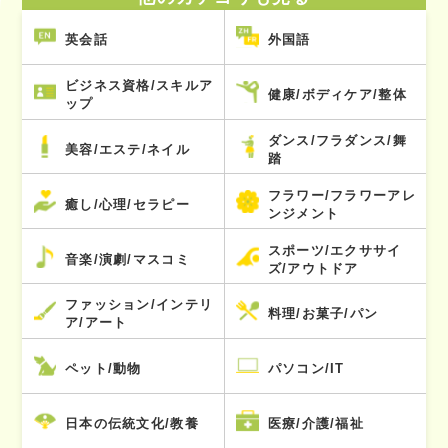
英会話
外国語
ビジネス資格/スキルア
健康/ボディケア/整体
ップ
ダンス/フラダンス/舞
美容/エステ/ネイル
踏
フラワー/フラワーアレ
癒し/心理/セラピー
ンジメント
スポーツ/エクササイ
音楽/演劇/マスコミ
ズ/アウトドア
ファッション/インテリ
料理/お菓子/パン
ア/アート
ペット/動物
パソコン/IT
日本の伝統文化/教養
医療/介護/福祉