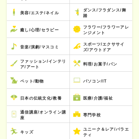
ダンス/フラダンス/舞
美容/エステ/ネイル
踏
フラワー/フラワーアレ
癒し/心理/セラピー
ンジメント
スポーツ/エクササイ
音楽/演劇/マスコミ
ズ/アウトドア
ファッション/インテリ
料理/お菓子/パン
ア/アート
ペット/動物
パソコン/IT
日本の伝統文化/教養
医療/介護/福祉
通信講座/オンライン講
専門学校
座
ユニーク＆レア/バラエ
キッズ
ティ