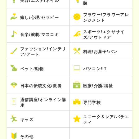
美容/エステ/ネイル
踏
フラワー/フラワーアレ
癒し/心理/セラピー
ンジメント
スポーツ/エクササイ
音楽/演劇/マスコミ
ズ/アウトドア
ファッション/インテリ
料理/お菓子/パン
ア/アート
ペット/動物
パソコン/IT
日本の伝統文化/教養
医療/介護/福祉
通信講座/オンライン講
専門学校
座
ユニーク＆レア/バラエ
キッズ
ティ
その他