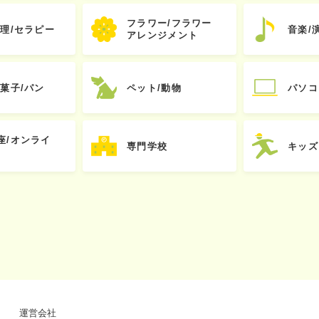
フラワー/フラワー
心理/セラピー
音楽/
アレンジメント
お菓子/パン
ペット/動物
パソコ
座/オンライ
専門学校
キッズ
運営会社