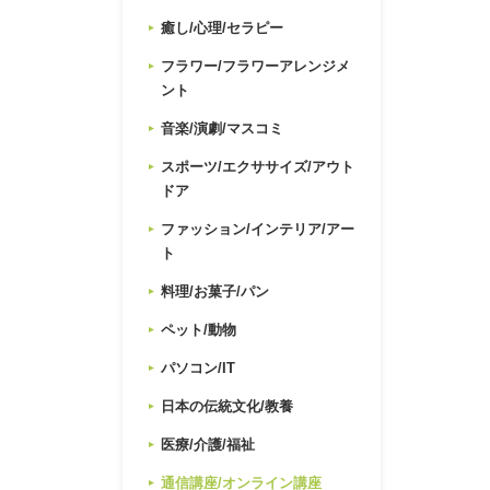
癒し/心理/セラピー
フラワー/フラワーアレンジメ
ント
音楽/演劇/マスコミ
スポーツ/エクササイズ/アウト
ドア
ファッション/インテリア/アー
ト
料理/お菓子/パン
ペット/動物
パソコン/IT
日本の伝統文化/教養
医療/介護/福祉
通信講座/オンライン講座