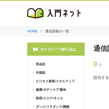
HOME
通信講座の一覧
通信
カテゴリーで絞り込む
0
英会話
件
外国語
該当する
ビジネス資格/スキルアップ
健康/ボディケア/整体
美容/エステ/ネイル
ダンス/フラダンス/舞踏