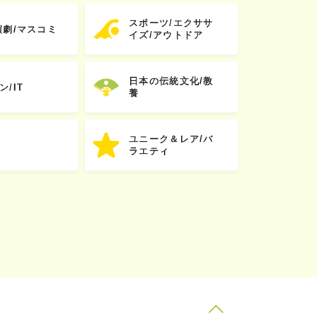
スポーツ/エクササ
演劇/マスコミ
イズ/アウトドア
日本の伝統文化/教
ン/IT
養
ユニーク＆レア/バ
ラエティ