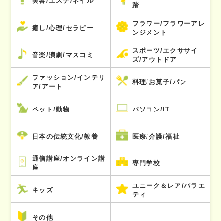
美容/エステ/ネイル
踏
フラワー/フラワーアレ
癒し/心理/セラピー
ンジメント
スポーツ/エクササイ
音楽/演劇/マスコミ
ズ/アウトドア
ファッション/インテリ
料理/お菓子/パン
ア/アート
ペット/動物
パソコン/IT
日本の伝統文化/教養
医療/介護/福祉
通信講座/オンライン講
専門学校
座
ユニーク＆レア/バラエ
キッズ
ティ
その他