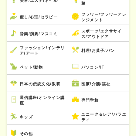
美容/エステ/ネイル
踏
フラワー/フラワーアレ
癒し/心理/セラピー
ンジメント
スポーツ/エクササイ
音楽/演劇/マスコミ
ズ/アウトドア
ファッション/インテリ
料理/お菓子/パン
ア/アート
ペット/動物
パソコン/IT
日本の伝統文化/教養
医療/介護/福祉
通信講座/オンライン講
専門学校
座
ユニーク＆レア/バラエ
キッズ
ティ
その他