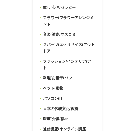
癒し/心理/セラピー
フラワー/フラワーアレンジメ
ント
音楽/演劇/マスコミ
スポーツ/エクササイズ/アウト
ドア
ファッション/インテリア/アー
ト
料理/お菓子/パン
ペット/動物
パソコン/IT
日本の伝統文化/教養
医療/介護/福祉
通信講座/オンライン講座