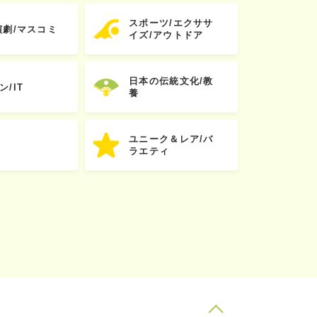
スポーツ/エクササ
演劇/マスコミ
イズ/アウトドア
日本の伝統文化/教
ン/IT
養
ユニーク＆レア/バ
ラエティ