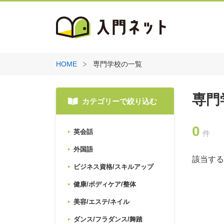
HOME
専門学校の一覧
専門
カテゴリーで絞り込む
0
英会話
件
外国語
該当する
ビジネス資格/スキルアップ
健康/ボディケア/整体
美容/エステ/ネイル
ダンス/フラダンス/舞踏