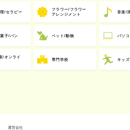
フラワー/フラワー
心理/セラピー
音楽/
アレンジメント
お菓子/パン
ペット/動物
パソコ
座/オンライ
専門学校
キッズ
運営会社