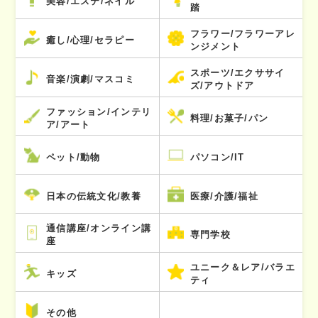
美容/エステ/ネイル
踏
フラワー/フラワーアレ
癒し/心理/セラピー
ンジメント
スポーツ/エクササイ
音楽/演劇/マスコミ
ズ/アウトドア
ファッション/インテリ
料理/お菓子/パン
ア/アート
ペット/動物
パソコン/IT
日本の伝統文化/教養
医療/介護/福祉
通信講座/オンライン講
専門学校
座
ユニーク＆レア/バラエ
キッズ
ティ
その他