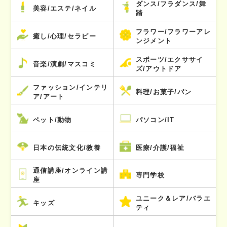
ダンス/フラダンス/舞
美容/エステ/ネイル
踏
フラワー/フラワーアレ
癒し/心理/セラピー
ンジメント
スポーツ/エクササイ
音楽/演劇/マスコミ
ズ/アウトドア
ファッション/インテリ
料理/お菓子/パン
ア/アート
ペット/動物
パソコン/IT
日本の伝統文化/教養
医療/介護/福祉
通信講座/オンライン講
専門学校
座
ユニーク＆レア/バラエ
キッズ
ティ