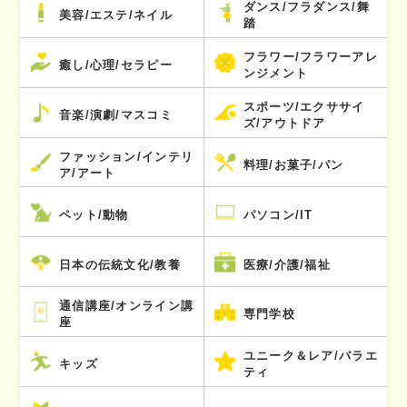
ダンス/フラダンス/舞
美容/エステ/ネイル
踏
フラワー/フラワーアレ
癒し/心理/セラピー
ンジメント
スポーツ/エクササイ
音楽/演劇/マスコミ
ズ/アウトドア
ファッション/インテリ
料理/お菓子/パン
ア/アート
ペット/動物
パソコン/IT
日本の伝統文化/教養
医療/介護/福祉
通信講座/オンライン講
専門学校
座
ユニーク＆レア/バラエ
キッズ
ティ