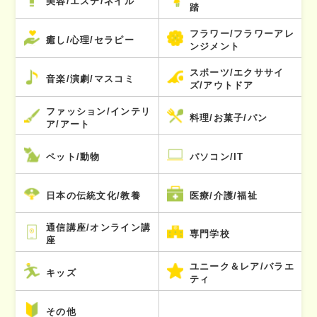
美容/エステ/ネイル
踏
フラワー/フラワーアレ
癒し/心理/セラピー
ンジメント
スポーツ/エクササイ
音楽/演劇/マスコミ
ズ/アウトドア
ファッション/インテリ
料理/お菓子/パン
ア/アート
ペット/動物
パソコン/IT
日本の伝統文化/教養
医療/介護/福祉
通信講座/オンライン講
専門学校
座
ユニーク＆レア/バラエ
キッズ
ティ
その他