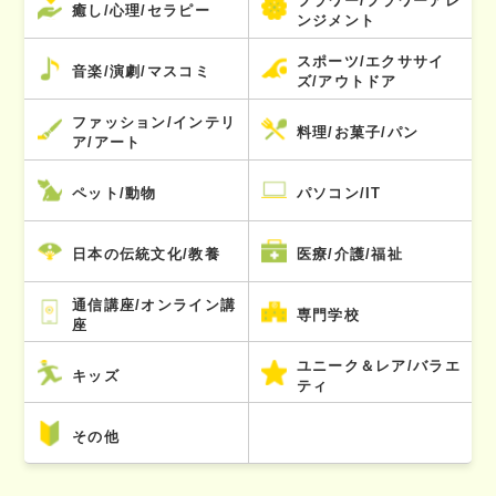
フラワー/フラワーアレ
癒し/心理/セラピー
ンジメント
スポーツ/エクササイ
音楽/演劇/マスコミ
ズ/アウトドア
ファッション/インテリ
料理/お菓子/パン
ア/アート
ペット/動物
パソコン/IT
日本の伝統文化/教養
医療/介護/福祉
通信講座/オンライン講
専門学校
座
ユニーク＆レア/バラエ
キッズ
ティ
その他