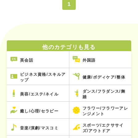
1
他のカテゴリも見る
英会話
外国語
ビジネス資格/スキルア
健康/ボディケア/整体
ップ
ダンス/フラダンス/舞
美容/エステ/ネイル
踏
フラワー/フラワーアレ
癒し/心理/セラピー
ンジメント
スポーツ/エクササイ
音楽/演劇/マスコミ
ズ/アウトドア