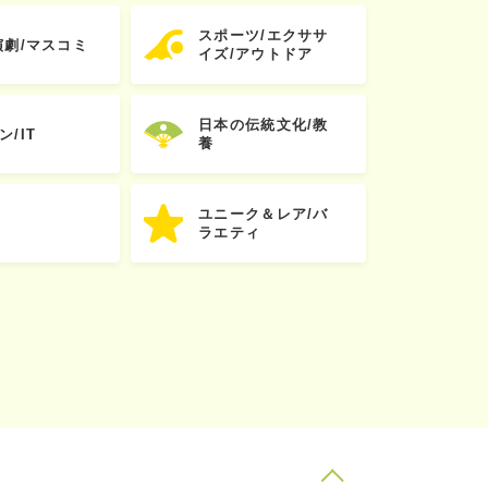
スポーツ/エクササ
演劇/マスコミ
イズ/アウトドア
日本の伝統文化/教
ン/IT
養
ユニーク＆レア/バ
ラエティ