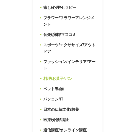
癒し/心理/セラピー
フラワー/フラワーアレンジメ
ント
音楽/演劇/マスコミ
スポーツ/エクササイズ/アウト
ドア
ファッション/インテリア/アー
ト
料理/お菓子/パン
ペット/動物
パソコン/IT
日本の伝統文化/教養
医療/介護/福祉
通信講座/オンライン講座