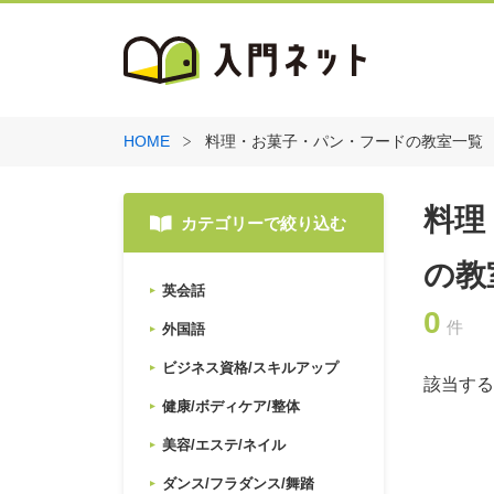
HOME
料理・お菓子・パン・フードの教室一覧
料理
カテゴリーで絞り込む
の教
英会話
0
件
外国語
ビジネス資格/スキルアップ
該当する
健康/ボディケア/整体
美容/エステ/ネイル
ダンス/フラダンス/舞踏