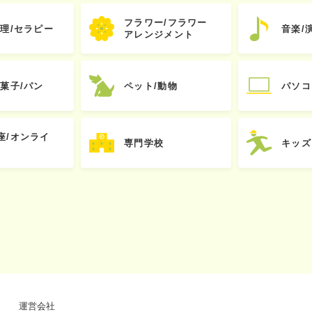
フラワー/フラワー
心理/セラピー
音楽/
アレンジメント
お菓子/パン
ペット/動物
パソコ
座/オンライ
専門学校
キッズ
運営会社