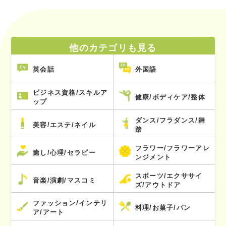
他のカテゴリも見る
英会話
外国語
ビジネス資格/スキルア
健康/ボディケア/整体
ップ
ダンス/フラダンス/舞
美容/エステ/ネイル
踏
フラワー/フラワーアレ
癒し/心理/セラピー
ンジメント
スポーツ/エクササイ
音楽/演劇/マスコミ
ズ/アウトドア
ファッション/インテリ
料理/お菓子/パン
ア/アート