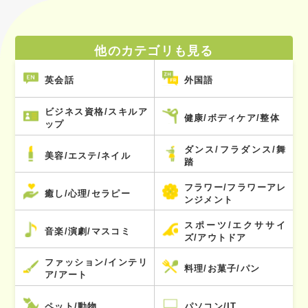
他のカテゴリも見る
英会話
外国語
ビジネス資格/スキルア
健康/ボディケア/整体
ップ
ダンス/フラダンス/舞
美容/エステ/ネイル
踏
フラワー/フラワーアレ
癒し/心理/セラピー
ンジメント
スポーツ/エクササイ
音楽/演劇/マスコミ
ズ/アウトドア
ファッション/インテリ
料理/お菓子/パン
ア/アート
ペット/動物
パソコン/IT