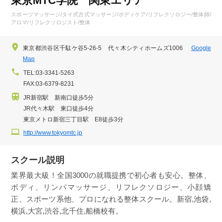
東京MTC学院 関東エリア
スポーツマッサージ/タイ式古式マッサージ/ボディケア/リフレクソロジー/整体師/
アロマ/リフレクソロジスト/整体
東京都渋谷区千駄ケ谷5-26-5 代々木シティホームズ1006
Google
Map
TEL:03-3341-5263
FAX:03-6379-8231
JR新宿駅 新南口徒歩5分
JR代々木駅 東口徒歩4分
東京メトロ新宿三丁目駅 E8徒歩3分
http://www.tokyomtc.jp
スクール説明
業界最大級！全国3000の就職提携で初心者も安心。整体、
ボディ、リンパマッサージ、リフレクソロジー、小顔矯
正、スポーツ系他、プロになれる整体スクール。新宿,池袋,
横浜,大宮,渋谷,北千住,船橋校有。