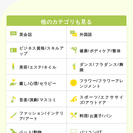
他のカテゴリも見る
英会話
外国語
ビジネス資格/スキルア
健康/ボディケア/整体
ップ
ダンス/フラダンス/舞
美容/エステ/ネイル
踏
フラワー/フラワーアレ
癒し/心理/セラピー
ンジメント
スポーツ/エクササイ
音楽/演劇/マスコミ
ズ/アウトドア
ファッション/インテリ
料理/お菓子/パン
ア/アート
ペット/動物
パソコン/IT