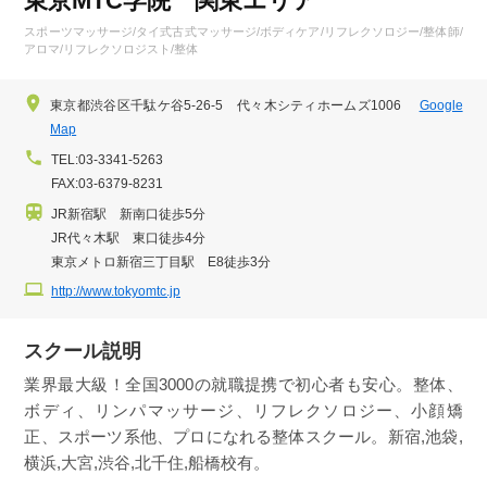
東京MTC学院 関東エリア
スポーツマッサージ/タイ式古式マッサージ/ボディケア/リフレクソロジー/整体師/
アロマ/リフレクソロジスト/整体
東京都渋谷区千駄ケ谷5-26-5 代々木シティホームズ1006
Google
Map
TEL:03-3341-5263
FAX:03-6379-8231
JR新宿駅 新南口徒歩5分
JR代々木駅 東口徒歩4分
東京メトロ新宿三丁目駅 E8徒歩3分
http://www.tokyomtc.jp
スクール説明
業界最大級！全国3000の就職提携で初心者も安心。整体、
ボディ、リンパマッサージ、リフレクソロジー、小顔矯
正、スポーツ系他、プロになれる整体スクール。新宿,池袋,
横浜,大宮,渋谷,北千住,船橋校有。