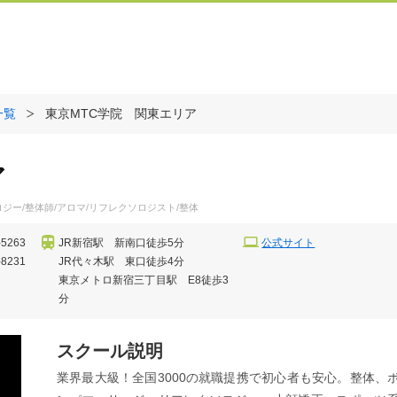
一覧
東京MTC学院 関東エリア
ア
ジー/整体師/アロマ/リフレクソロジスト/整体
-5263
JR新宿駅 新南口徒歩5分
公式サイト
-8231
JR代々木駅 東口徒歩4分
東京メトロ新宿三丁目駅 E8徒歩3
分
スクール説明
業界最大級！全国3000の就職提携で初心者も安心。整体、