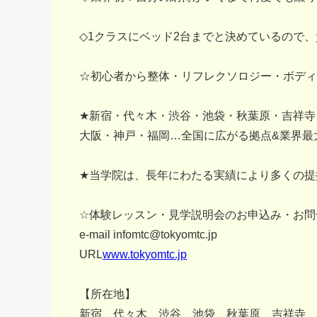
◇1クラスにベッド2台までと決めているので
☆初心者から整体・リフレクソロジー・ボディ
★新宿・代々木・渋谷・池袋・秋葉原・吉祥寺
大阪・神戸・福岡…全国に広がる拠点&業界最
★当学院は、長年にわたる実績により多くの提
☆体験レッスン・見学説明会のお申込み・お問
e-mail infomtc@tokyomtc.jp
URL
www.tokyomtc.jp
【所在地】
新宿、代々木、渋谷、池袋、秋葉原、吉祥寺、