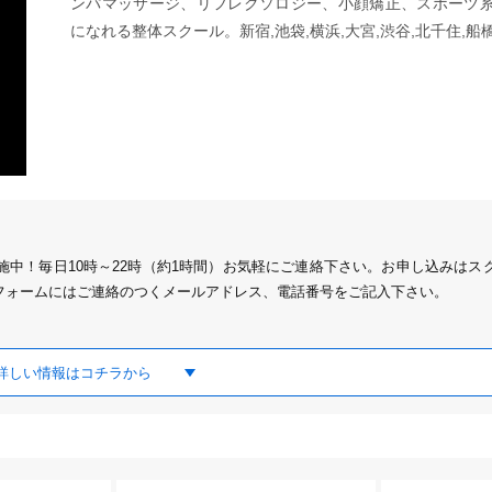
ンパマッサージ、リフレクソロジー、小顔矯正、スポーツ
になれる整体スクール。新宿,池袋,横浜,大宮,渋谷,北千住,船
中！毎日10時～22時（約1時間）お気軽にご連絡下さい。お申し込みはス
フォームにはご連絡のつくメールアドレス、電話番号をご記入下さい。
詳しい情報はコチラから