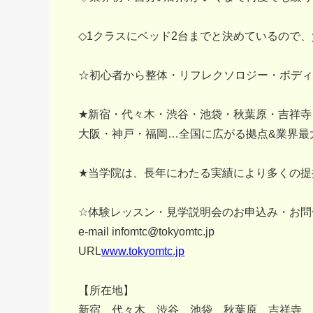
◇1クラスにベッド2台までと決めているので
☆初心者から整体・リフレクソロジー・ボディ
★新宿・代々木・渋谷・池袋・秋葉原・吉祥寺
大阪・神戸・福岡…全国に広がる拠点&業界最
★当学院は、長年にわたる実績により多くの提
☆体験レッスン・見学説明会のお申込み・お問
e-mail infomtc@tokyomtc.jp
URL
www.tokyomtc.jp
【所在地】
新宿、代々木、渋谷、池袋、秋葉原、吉祥寺、