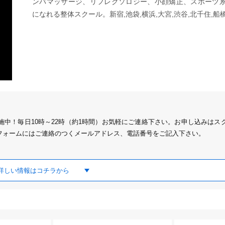
ンパマッサージ、リフレクソロジー、小顔矯正、スポーツ
になれる整体スクール。新宿,池袋,横浜,大宮,渋谷,北千住,船
中！毎日10時～22時（約1時間）お気軽にご連絡下さい。お申し込みはス
フォームにはご連絡のつくメールアドレス、電話番号をご記入下さい。
詳しい情報はコチラから