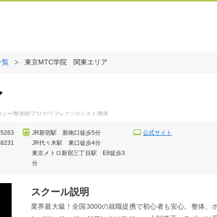
一覧
東京MTC学院 関東エリア
ア
ジー/整体師/アロマ/リフレクソロジスト/整体
-5263
JR新宿駅 新南口徒歩5分
公式サイト
-8231
JR代々木駅 東口徒歩4分
東京メトロ新宿三丁目駅 E8徒歩3
分
スクール説明
業界最大級！全国3000の就職提携で初心者も安心。整体、