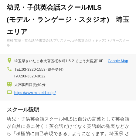
幼児・子供英会話スクールMLS
(モデル・ランゲージ・スタジオ) 埼玉
エリア
英検/英語・英会話/子供英会話/プリスクール/子供英会話（キッズ）/サマースクー
ル
埼玉県さいたま市大宮区桜木町1-6-2 そごう大宮店10F
Google Map
TEL:03-3320-1553 (総合受付)
FAX:03-3320-3622
大宮駅西口徒歩1分
https://www.mls-etd.co.jp/
スクール説明
幼児・子供英会話スクールMLSは自分の言葉として英会話
が自然に身に付く！英会話だけでなく英語劇の発表などか
ら「積極的に自己表現できる」ようになります。埼玉県 さ