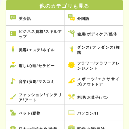
他のカテゴリも見る
英会話
外国語
ビジネス資格/スキルア
健康/ボディケア/整体
ップ
ダンス/フラダンス/舞
美容/エステ/ネイル
踏
フラワー/フラワーアレ
癒し/心理/セラピー
ンジメント
スポーツ/エクササイ
音楽/演劇/マスコミ
ズ/アウトドア
ファッション/インテリ
料理/お菓子/パン
ア/アート
ペット/動物
パソコン/IT