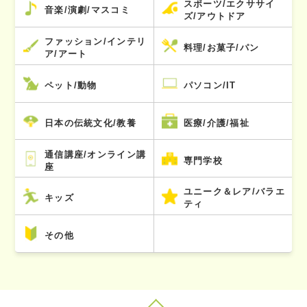
スポーツ/エクササイ
音楽/演劇/マスコミ
ズ/アウトドア
ファッション/インテリ
料理/お菓子/パン
ア/アート
ペット/動物
パソコン/IT
日本の伝統文化/教養
医療/介護/福祉
通信講座/オンライン講
専門学校
座
ユニーク＆レア/バラエ
キッズ
ティ
その他