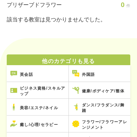
0
プリザーブドフラワー
件
該当する教室は見つかりませんでした。
他のカテゴリも見る
英会話
外国語
ビジネス資格/スキルア
健康/ボディケア/整体
ップ
ダンス/フラダンス/舞
美容/エステ/ネイル
踏
フラワー/フラワーアレ
癒し/心理/セラピー
ンジメント