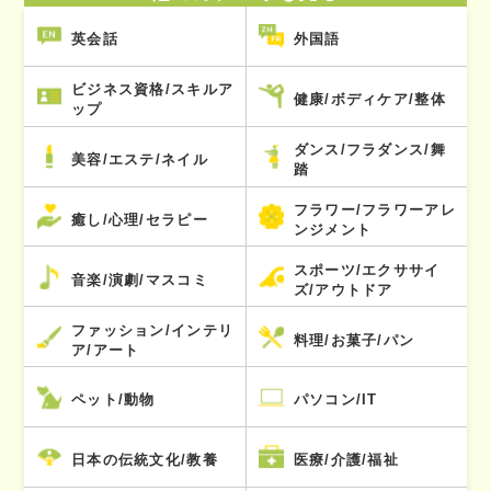
英会話
外国語
ビジネス資格/スキルア
健康/ボディケア/整体
ップ
ダンス/フラダンス/舞
美容/エステ/ネイル
踏
フラワー/フラワーアレ
癒し/心理/セラピー
ンジメント
スポーツ/エクササイ
音楽/演劇/マスコミ
ズ/アウトドア
ファッション/インテリ
料理/お菓子/パン
ア/アート
ペット/動物
パソコン/IT
日本の伝統文化/教養
医療/介護/福祉