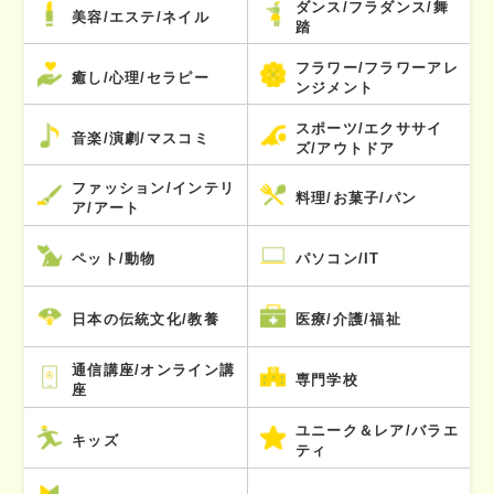
ダンス/フラダンス/舞
美容/エステ/ネイル
踏
フラワー/フラワーアレ
癒し/心理/セラピー
ンジメント
スポーツ/エクササイ
音楽/演劇/マスコミ
ズ/アウトドア
ファッション/インテリ
料理/お菓子/パン
ア/アート
ペット/動物
パソコン/IT
日本の伝統文化/教養
医療/介護/福祉
通信講座/オンライン講
専門学校
座
ユニーク＆レア/バラエ
キッズ
ティ