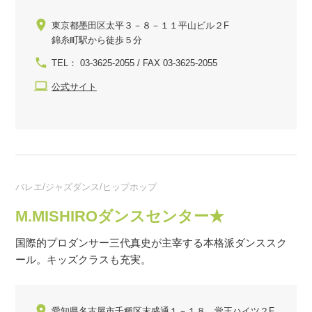
東京都墨田区太平３－８－１１平山ビル２F
錦糸町駅から徒歩５分
TEL： 03-3625-2055 / FAX 03-3625-2055
公式サイト
バレエ/ジャズダンス/ヒップホップ
M.MISHIROダンスセンター★
国際的プロダンサー三代真史が主宰する本格派ダンススク
ール。キッズクラスも充実。
愛知県名古屋市千種区末盛通１－１８ 覚王ハイツ２F