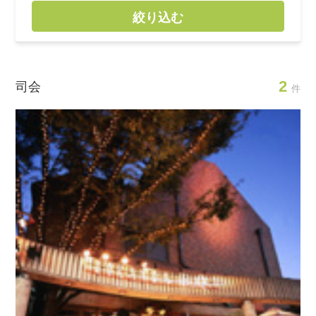
絞り込む
2
司会
件