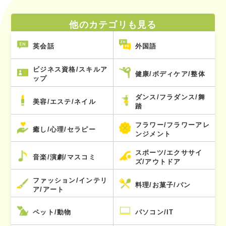
他のカテゴリも見る
英会話
外国語
ビジネス資格/スキルア
健康/ボディケア/整体
ップ
ダンス/フラダンス/舞
美容/エステ/ネイル
踏
フラワー/フラワーアレ
癒し/心理/セラピー
ンジメント
スポーツ/エクササイ
音楽/演劇/マスコミ
ズ/アウトドア
ファッション/インテリ
料理/お菓子/パン
ア/アート
ペット/動物
パソコン/IT