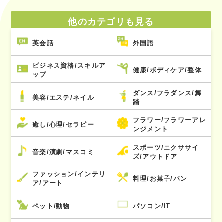
他のカテゴリも見る
英会話
外国語
ビジネス資格/スキルア
健康/ボディケア/整体
ップ
ダンス/フラダンス/舞
美容/エステ/ネイル
踏
フラワー/フラワーアレ
癒し/心理/セラピー
ンジメント
スポーツ/エクササイ
音楽/演劇/マスコミ
ズ/アウトドア
ファッション/インテリ
料理/お菓子/パン
ア/アート
ペット/動物
パソコン/IT