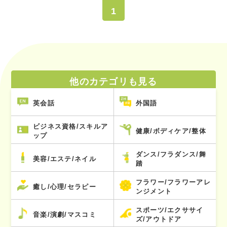
1
他のカテゴリも見る
英会話
外国語
ビジネス資格/スキルア
健康/ボディケア/整体
ップ
ダンス/フラダンス/舞
美容/エステ/ネイル
踏
フラワー/フラワーアレ
癒し/心理/セラピー
ンジメント
スポーツ/エクササイ
音楽/演劇/マスコミ
ズ/アウトドア