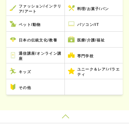
ファッション/インテリ
料理/お菓子/パン
ア/アート
ペット/動物
パソコン/IT
日本の伝統文化/教養
医療/介護/福祉
通信講座/オンライン講
専門学校
座
ユニーク＆レア/バラエ
キッズ
ティ
その他