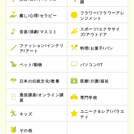
踏
フラワー/フラワーアレ
癒し/心理/セラピー
ンジメント
スポーツ/エクササイ
音楽/演劇/マスコミ
ズ/アウトドア
ファッション/インテリ
料理/お菓子/パン
ア/アート
ペット/動物
パソコン/IT
日本の伝統文化/教養
医療/介護/福祉
通信講座/オンライン講
専門学校
座
ユニーク＆レア/バラエ
キッズ
ティ
その他