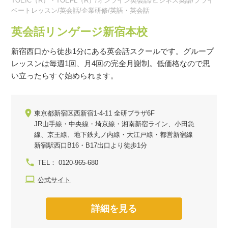
TOEIC（R）・TOEFL（R）/オンライン英会話/ビジネス英語/プライ
ベートレッスン/英会話/企業研修/英語・英会話
英会話リンゲージ新宿本校
新宿西口から徒歩1分にある英会話スクールです。グループ
レッスンは毎週1回、月4回の完全月謝制。低価格なので思
い立ったらすぐ始められます。
東京都新宿区西新宿1-4-11 全研プラザ6F
JR山手線・中央線・埼京線・湘南新宿ライン、小田急
線、京王線、地下鉄丸ノ内線・大江戸線・都営新宿線
新宿駅西口B16・B17出口より徒歩1分
TEL： 0120-965-680
公式サイト
詳細を見る