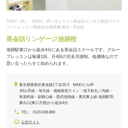
TOEIC（R）・TOEFL（R）/オンライン英会話/ビジネス英語/プライ
ベートレッスン/英会話/企業研修/英語・英会話
英会話リンゲージ池袋校
池袋駅東口から徒歩4分にある英会話スクールです。グルー
プレッスンは毎週1回、月4回の完全月謝制。低価格なので
思い立ったらすぐ始められます。
東京都豊島区東池袋1丁目20-3 MAKIビル6F
JR山手線・埼京線・湘南新宿ライン・地下鉄丸ノ内線・
有楽町線・副都心線・西武池袋線・東武東上線 池袋駅35
番出口(東口方面)から徒歩4分
TEL： 0120-938-880
公式サイト