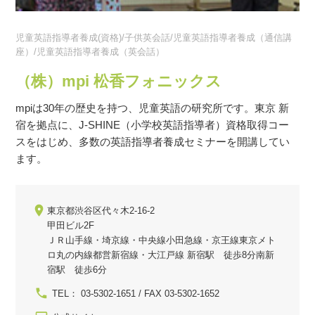
児童英語指導者養成(資格)/子供英会話/児童英語指導者養成（通信講
座）/児童英語指導者養成（英会話）
（株）mpi 松香フォニックス
mpiは30年の歴史を持つ、児童英語の研究所です。東京 新
宿を拠点に、J-SHINE（小学校英語指導者）資格取得コー
スをはじめ、多数の英語指導者養成セミナーを開講してい
ます。
東京都渋谷区代々木2-16-2
甲田ビル2F
ＪＲ山手線・埼京線・中央線小田急線・京王線東京メト
ロ丸の内線都営新宿線・大江戸線 新宿駅 徒歩8分南新
宿駅 徒歩6分
TEL： 03-5302-1651 / FAX 03-5302-1652