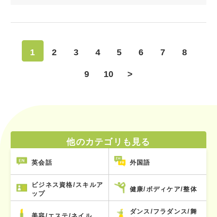
1
2
3
4
5
6
7
8
9
10
>
他のカテゴリも見る
英会話
外国語
ビジネス資格/スキルア
健康/ボディケア/整体
ップ
ダンス/フラダンス/舞
美容/エステ/ネイル