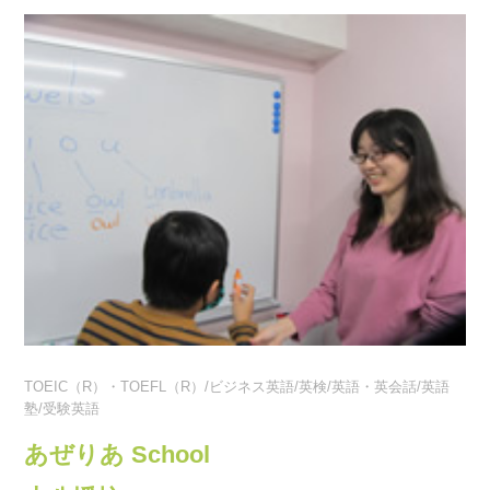
TOEIC（R）・TOEFL（R）/ビジネス英語/英検/英語・英会話/英語
塾/受験英語
あぜりあ School