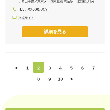
ＪＲ山手線／東京メトロ南北線 駒込駅 北口徒歩1分
TEL： 03-6661-8077
公式サイト
詳細を見る
<
1
2
3
4
5
6
7
8
9
10
>