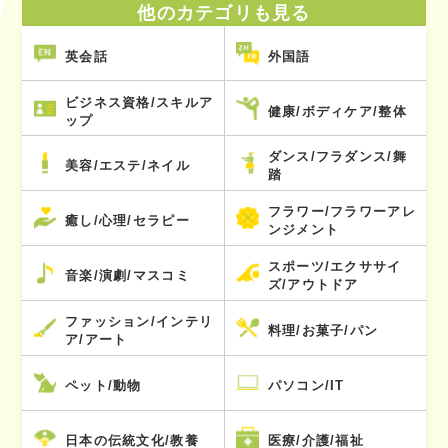
他のカテゴリも見る
英会話
外国語
ビジネス資格/スキルア
健康/ボディケア/整体
ップ
ダンス/フラダンス/舞
美容/エステ/ネイル
踏
フラワー/フラワーアレ
癒し/心理/セラピー
ンジメント
スポーツ/エクササイ
音楽/演劇/マスコミ
ズ/アウトドア
ファッション/インテリ
料理/お菓子/パン
ア/アート
ペット/動物
パソコン/IT
日本の伝統文化/教養
医療/介護/福祉