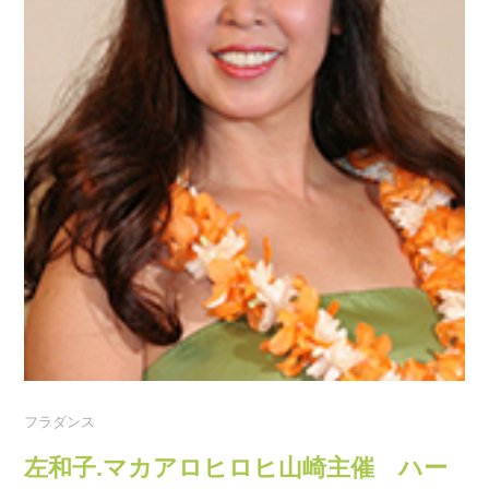
フラダンス
左和子.マカアロヒロヒ山崎主催 ハー