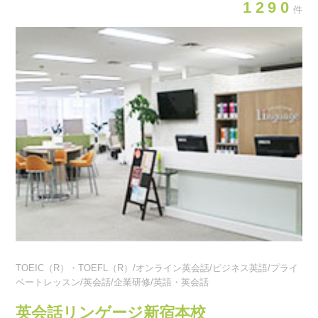
1290
件
TOEIC（R）・TOEFL（R）/オンライン英会話/ビジネス英語/プライ
ベートレッスン/英会話/企業研修/英語・英会話
英会話リンゲージ新宿本校