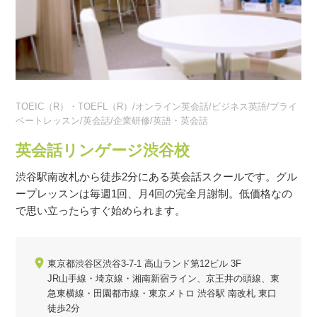
TOEIC（R）・TOEFL（R）/オンライン英会話/ビジネス英語/プライ
ベートレッスン/英会話/企業研修/英語・英会話
英会話リンゲージ渋谷校
渋谷駅南改札から徒歩2分にある英会話スクールです。グル
ープレッスンは毎週1回、月4回の完全月謝制。低価格なの
で思い立ったらすぐ始められます。
東京都渋谷区渋谷3-7-1 高山ランド第12ビル 3F
JR山手線・埼京線・湘南新宿ライン、京王井の頭線、東
急東横線・田園都市線・東京メトロ 渋谷駅 南改札 東口
徒歩2分