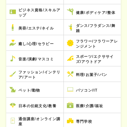
ビジネス資格/スキルア
健康/ボディケア/整体
ップ
ダンス/フラダンス/舞
美容/エステ/ネイル
踏
フラワー/フラワーアレ
癒し/心理/セラピー
ンジメント
スポーツ/エクササイ
音楽/演劇/マスコミ
ズ/アウトドア
ファッション/インテリ
料理/お菓子/パン
ア/アート
ペット/動物
パソコン/IT
日本の伝統文化/教養
医療/介護/福祉
通信講座/オンライン講
専門学校
座