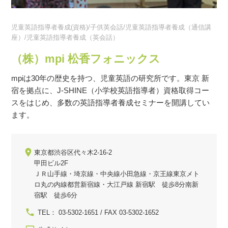
児童英語指導者養成(資格)/子供英会話/児童英語指導者養成（通信講
座）/児童英語指導者養成（英会話）
（株）mpi 松香フォニックス
mpiは30年の歴史を持つ、児童英語の研究所です。東京 新
宿を拠点に、J-SHINE（小学校英語指導者）資格取得コー
スをはじめ、多数の英語指導者養成セミナーを開講してい
ます。
東京都渋谷区代々木2-16-2
甲田ビル2F
ＪＲ山手線・埼京線・中央線小田急線・京王線東京メト
ロ丸の内線都営新宿線・大江戸線 新宿駅 徒歩8分南新
宿駅 徒歩6分
TEL： 03-5302-1651 / FAX 03-5302-1652