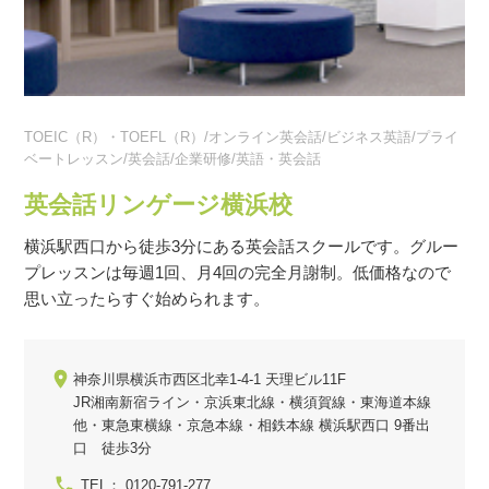
TOEIC（R）・TOEFL（R）/オンライン英会話/ビジネス英語/プライ
ベートレッスン/英会話/企業研修/英語・英会話
英会話リンゲージ横浜校
横浜駅西口から徒歩3分にある英会話スクールです。グルー
プレッスンは毎週1回、月4回の完全月謝制。低価格なので
思い立ったらすぐ始められます。
神奈川県横浜市西区北幸1-4-1 天理ビル11F
JR湘南新宿ライン・京浜東北線・横須賀線・東海道本線
他・東急東横線・京急本線・相鉄本線 横浜駅西口 9番出
口 徒歩3分
TEL： 0120-791-277