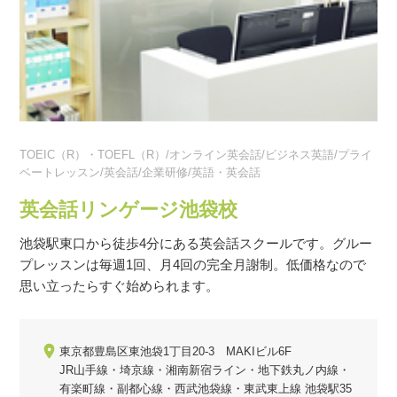
TOEIC（R）・TOEFL（R）/オンライン英会話/ビジネス英語/プライ
ベートレッスン/英会話/企業研修/英語・英会話
英会話リンゲージ池袋校
池袋駅東口から徒歩4分にある英会話スクールです。グルー
プレッスンは毎週1回、月4回の完全月謝制。低価格なので
思い立ったらすぐ始められます。
東京都豊島区東池袋1丁目20-3 MAKIビル6F
JR山手線・埼京線・湘南新宿ライン・地下鉄丸ノ内線・
有楽町線・副都心線・西武池袋線・東武東上線 池袋駅35