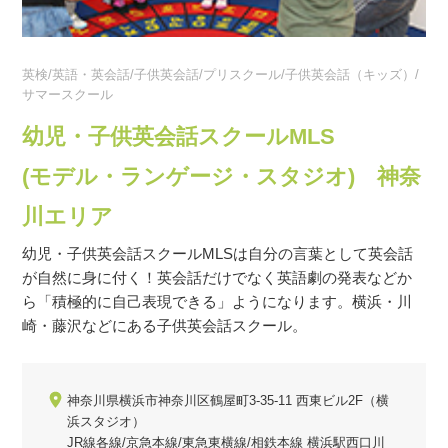
英検/英語・英会話/子供英会話/プリスクール/子供英会話（キッズ）/
サマースクール
幼児・子供英会話スクールMLS
(モデル・ランゲージ・スタジオ) 神奈
川エリア
幼児・子供英会話スクールMLSは自分の言葉として英会話
が自然に身に付く！英会話だけでなく英語劇の発表などか
ら「積極的に自己表現できる」ようになります。横浜・川
崎・藤沢などにある子供英会話スクール。
神奈川県横浜市神奈川区鶴屋町3-35-11 西東ビル2F（横
浜スタジオ）
JR線各線/京急本線/東急東横線/相鉄本線 横浜駅西口川