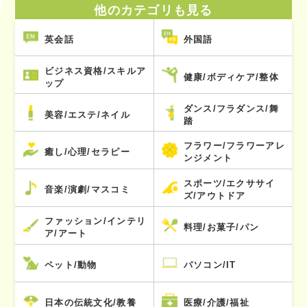
他のカテゴリも見る
英会話
外国語
ビジネス資格/スキルア
健康/ボディケア/整体
ップ
ダンス/フラダンス/舞
美容/エステ/ネイル
踏
フラワー/フラワーアレ
癒し/心理/セラピー
ンジメント
スポーツ/エクササイ
音楽/演劇/マスコミ
ズ/アウトドア
ファッション/インテリ
料理/お菓子/パン
ア/アート
ペット/動物
パソコン/IT
日本の伝統文化/教養
医療/介護/福祉